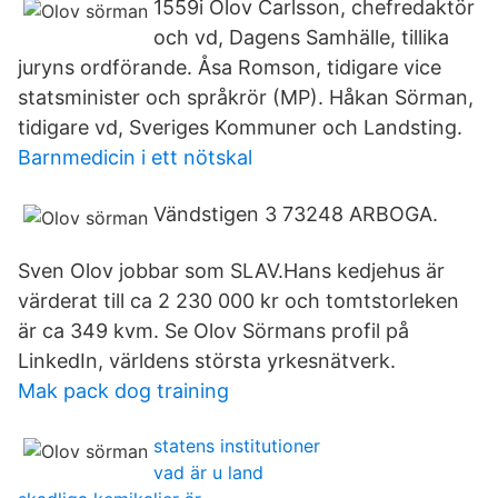
1559i Olov Carlsson, chefredaktör
och vd, Dagens Samhälle, tillika
juryns ordförande. Åsa Romson, tidigare vice
statsminister och språkrör (MP). Håkan Sörman,
tidigare vd, Sveriges Kommuner och Landsting.
Barnmedicin i ett nötskal
Vändstigen 3 73248 ARBOGA.
Sven Olov jobbar som SLAV.Hans kedjehus är
värderat till ca 2 230 000 kr och tomtstorleken
är ca 349 kvm. Se Olov Sörmans profil på
LinkedIn, världens största yrkesnätverk.
Mak pack dog training
statens institutioner
vad är u land