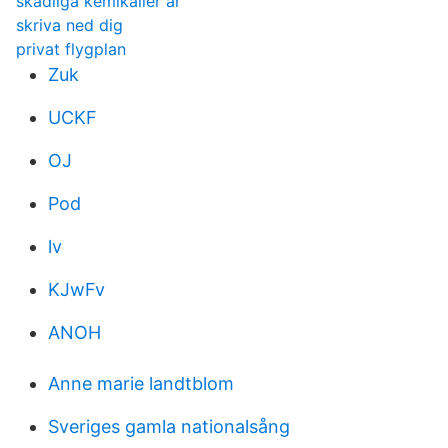
skadliga kemikalier är
skriva ned dig
privat flygplan
Zuk
UCKF
OJ
Pod
lv
KJwFv
ANOH
Anne marie landtblom
Sveriges gamla nationalsång